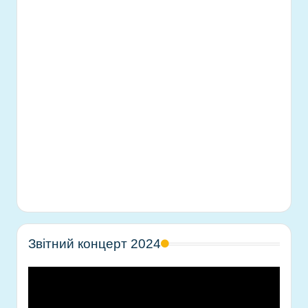
Звітний концерт 2024
В
і
д