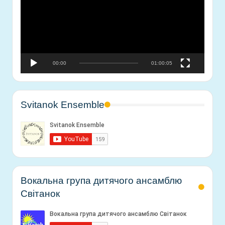
е
о
п
р
о
00:00
01:00:05
г
р
а
в
Svitanok Ensemble
а
ч
Вокальна група дитячого ансамблю
Світанок