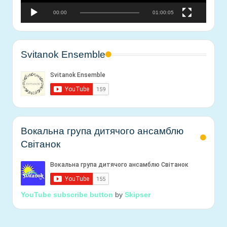
о
00:00
01:00:05
г
р
а
в
Svitanok Ensemble
а
ч
Вокальна група дитячого ансамблю
Світанок
YouTube subscribe button
by
Skipser