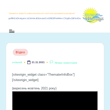
Перейти
до
вмісту
Опубліковано
Відео
у
svitanok
21.11.2021
Немає коментарів
Опубліковано
[siteorigin_widget class=”ThematerInfoBox”]
[/siteorigin_widget]
(вересень-жовтень 2021 року)