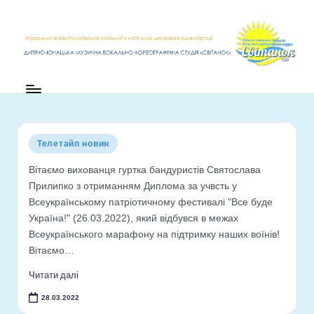
Перейти
до
вмісту
Опубліковано
Телетайп новин
у
Вітаємо вихованця гуртка бандуристів Святослава
Прилипко з отриманням Диплома за учвсть у
Всеукраїнському патріотичному фестивалі "Все буде
Україна!" (26.03.2022), який відбувся в межах
Всеукраїнського марафону на підтримку наших воїнів!
Вітаємо…
Читати далі
28.03.2022